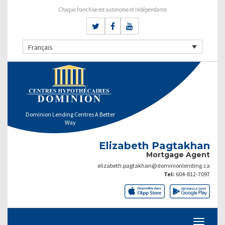
Chaque franchise est autonome et indépendante
Français
Dominion Lending Centres A Better
Way
Elizabeth Pagtakhan
Mortgage Agent
elizabeth.pagtakhan@dominionlending.ca
Tel:
604-812-7097